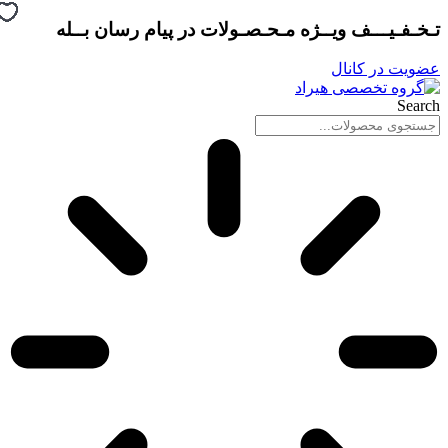
پرش
تـخـفـیـــف ویــژه مـحـصـولات در
پیام رسان بــله
به
محتوا
عضویت در کانال
Search