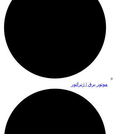
موتور برق | ژنراتور