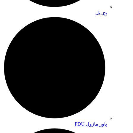
پچ پنل
پاور ماژول PDU