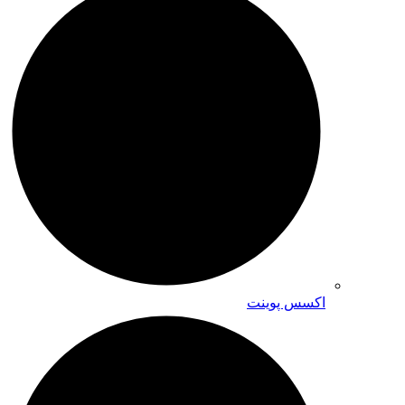
اکسس پوینت