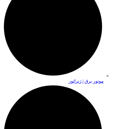
موتور برق | ژنراتور