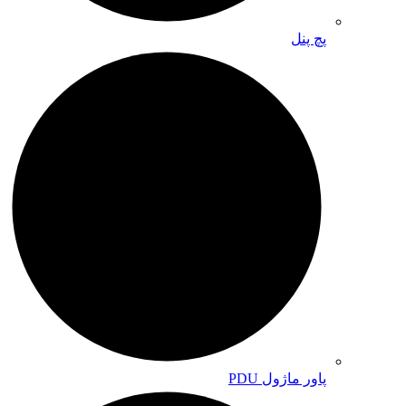
پچ پنل
پاور ماژول PDU