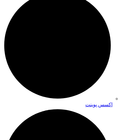
اکسس پوینت