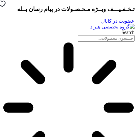
پرش
تـخـفـیـــف ویــژه مـحـصـولات در
پیام رسان بــله
به
محتوا
عضویت در کانال
Search