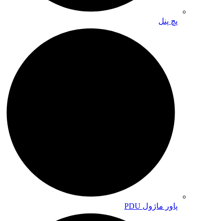
پچ پنل
پاور ماژول PDU