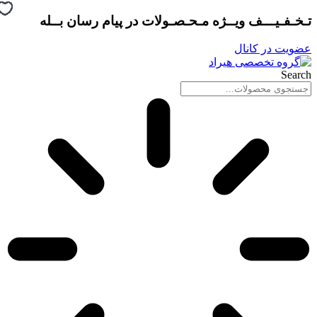
پرش
تـخـفـیـــف ویــژه مـحـصـولات در
پیام رسان بــله
به
محتوا
عضویت در کانال
Search