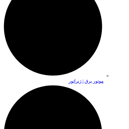
موتور برق | ژنراتور