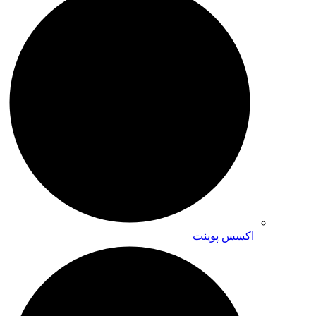
اکسس پوینت