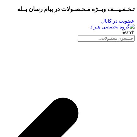
پرش
تـخـفـیـــف ویــژه مـحـصـولات در
پیام رسان بــله
به
محتوا
عضویت در کانال
Search