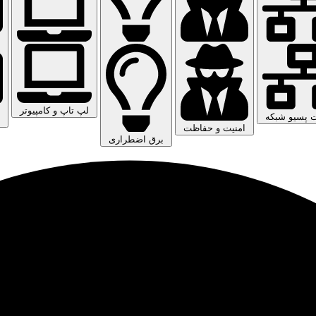
لپ تاپ و کامپیوتر
ت پسیو شبکه
امنیت و حفاظت
برق اضطراری