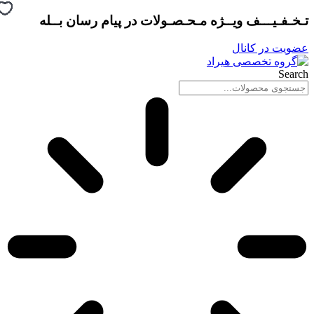
پرش
تـخـفـیـــف ویــژه مـحـصـولات در
پیام رسان بــله
به
محتوا
عضویت در کانال
Search