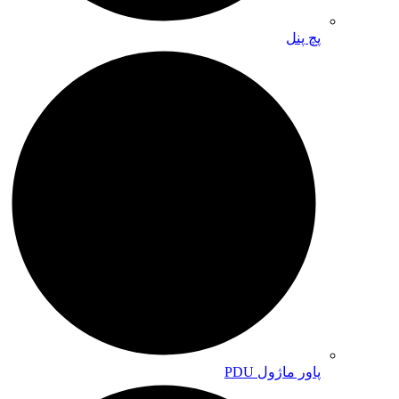
پچ پنل
پاور ماژول PDU