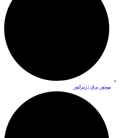
موتور برق | ژنراتور