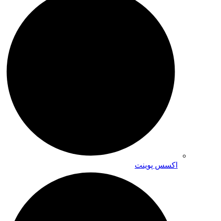
اکسس پوینت