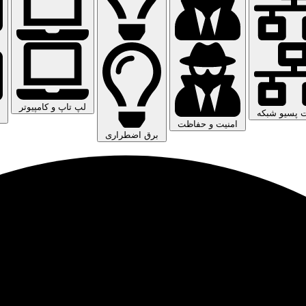
لپ تاپ و کامپیوتر
ت پسیو شبکه
امنیت و حفاظت
برق اضطراری