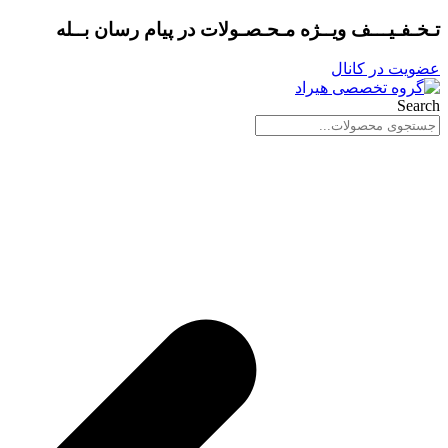
پرش
تـخـفـیـــف ویــژه مـحـصـولات در
پیام رسان بــله
به
محتوا
عضویت در کانال
Search