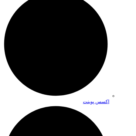
اکسس پوینت