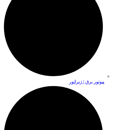
موتور برق | ژنراتور