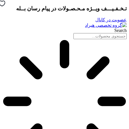
پرش
تـخـفـیـــف ویــژه مـحـصـولات در
پیام رسان بــله
به
محتوا
عضویت در کانال
Search