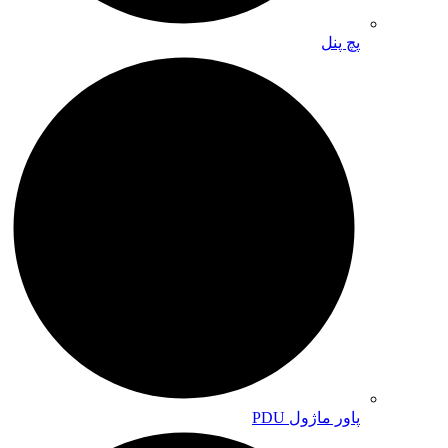
پچ پنل
پاور ماژول PDU