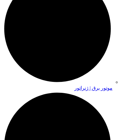
موتور برق | ژنراتور