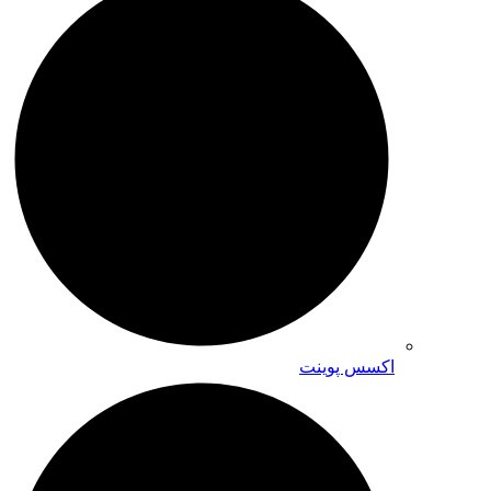
اکسس پوینت