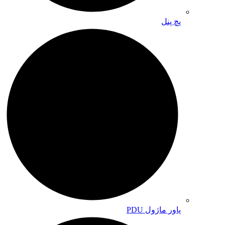
پچ پنل
پاور ماژول PDU