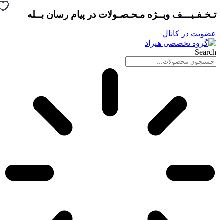
پرش
تـخـفـیـــف ویــژه مـحـصـولات در
پیام رسان بــله
به
محتوا
عضویت در کانال
Search