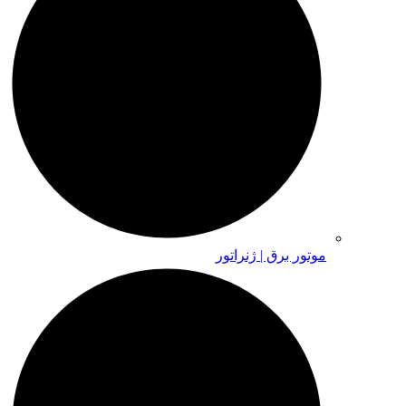
موتور برق | ژنراتور