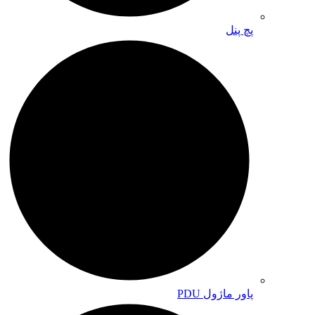
پچ پنل
پاور ماژول PDU