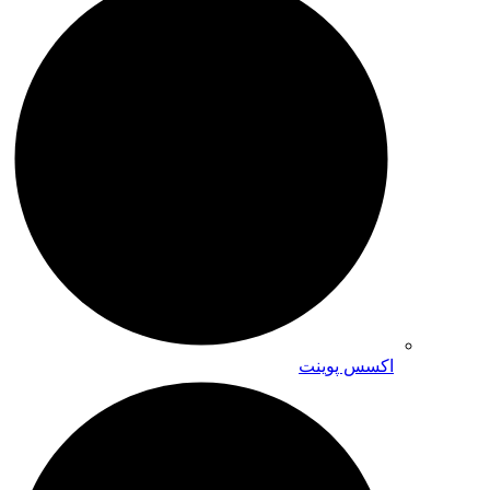
اکسس پوینت