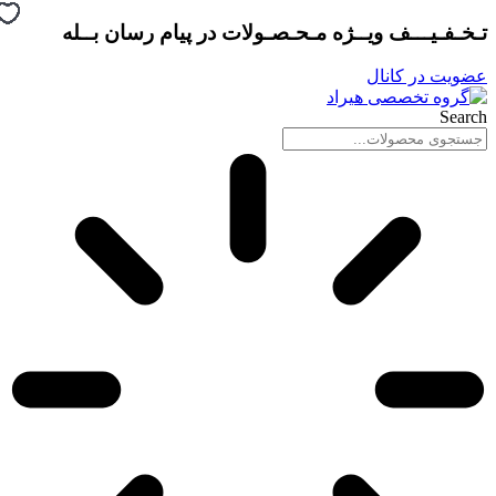
پرش
تـخـفـیـــف ویــژه مـحـصـولات در
پیام رسان بــله
به
محتوا
عضویت در کانال
Search