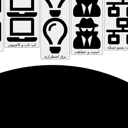
لپ تاپ و کامپیوتر
ت پسیو شبکه
امنیت و حفاظت
برق اضطراری