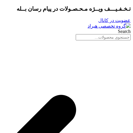
پرش
تـخـفـیـــف ویــژه مـحـصـولات در
پیام رسان بــله
به
محتوا
عضویت در کانال
Search