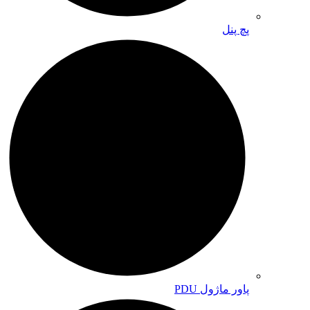
پچ پنل
پاور ماژول PDU