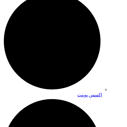
اکسس پوینت