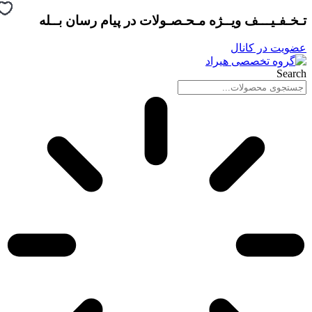
پرش
تـخـفـیـــف ویــژه مـحـصـولات در
پیام رسان بــله
به
محتوا
عضویت در کانال
Search