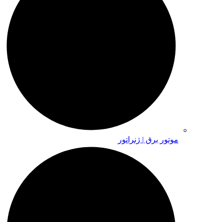
موتور برق | ژنراتور