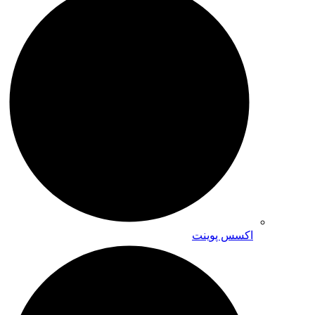
اکسس پوینت