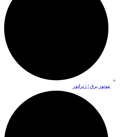
موتور برق | ژنراتور