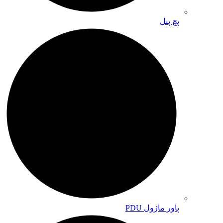
پچ پنل
پاور ماژول PDU