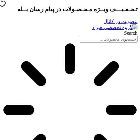
پرش
تـخـفـیـــف ویــژه مـحـصـولات در
پیام رسان بــله
به
محتوا
عضویت در کانال
Search