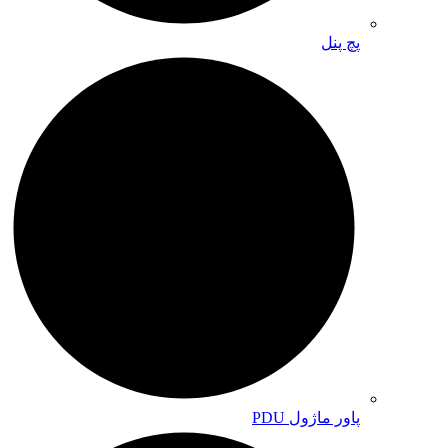
پچ پنل
پاور ماژول PDU