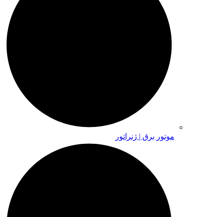
موتور برق | ژنراتور