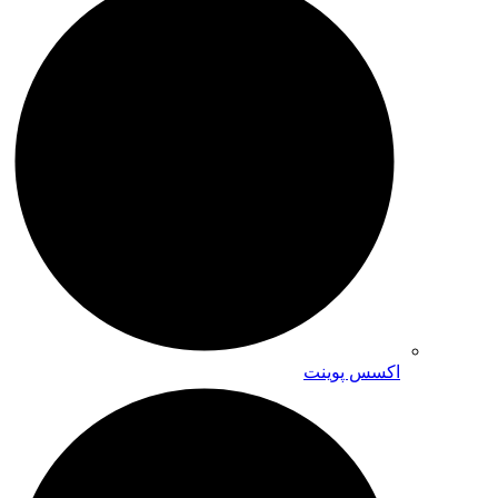
اکسس پوینت