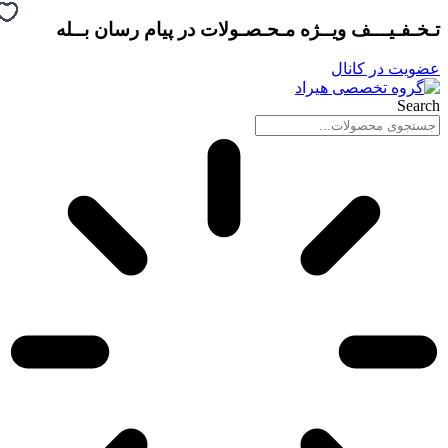
پرش
تـخـفـیـــف ویــژه مـحـصـولات در
پیام رسان بــله
به
محتوا
عضویت در کانال
Search