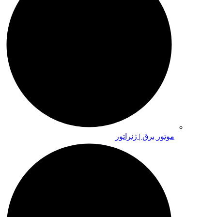
موتور برق | ژنراتور