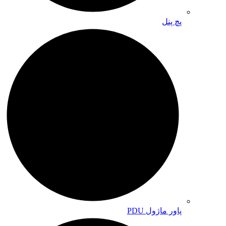
پچ پنل
پاور ماژول PDU