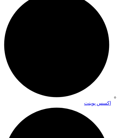
اکسس پوینت