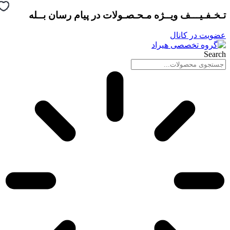
پرش
تـخـفـیـــف ویــژه مـحـصـولات در
پیام رسان بــله
به
محتوا
عضویت در کانال
Search