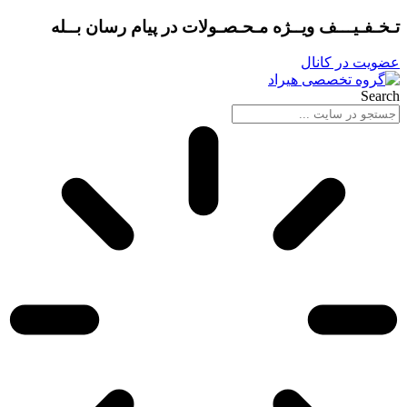
پرش
تـخـفـیـــف ویــژه مـحـصـولات در
پیام رسان بــله
به
محتوا
عضویت در کانال
Search