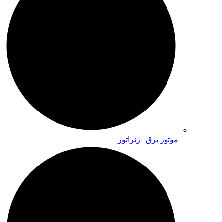
موتور برق | ژنراتور