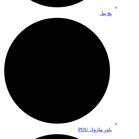
پچ پنل
پاور ماژول PDU