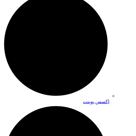
اکسس پوینت